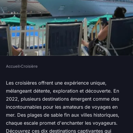
Accueil
›
Croisière
CROISIÈRE
10 meilleures destinations de
Les croisières offrent une expérience unique,
mélangeant détente, exploration et découverte. En
croisière en 2022
2022, plusieurs destinations émergent comme des
incontournables pour les amateurs de voyages en
Louna
•
8 octobre 2024
•
10 min de lecture
mer. Des plages de sable fin aux villes historiques,
chaque escale promet d'enchanter les voyageurs.
Découvrez ces dix destinations captivantes qui