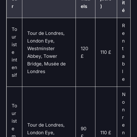
it
r
els
)
é
R
To
Tour de Londres,
e
ur
London Eye,
n
ist
Westminster
120
t
e
110 £
Abbey, Tower
£
a
int
Bridge, Musée de
b
en
Londres
l
sif
e
N
o
To
n
ur
r
ist
Tour de Londres,
e
e
90
London Eye,
110 £
n
m
£