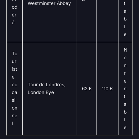
Westminster Abbey
t
od
a
ér
b
é
l
e
N
To
o
ur
n
ist
r
e
e
oc
Tour de Londres,
62 £
110 £
n
ca
London Eye
t
si
a
on
b
ne
l
l
e