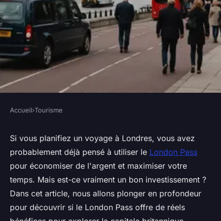
Accueil
›
Tourisme
TOURISME
Découvrez si le london pass
Si vous planifiez un voyage à Londres, vous avez
probablement déjà pensé à utiliser le
London Pass
offre de réels bénéfices pour
pour économiser de l'argent et maximiser votre
londres
temps. Mais est-ce vraiment un bon investissement ?
Dans cet article, nous allons plonger en profondeur
Louna
•
22 février 2025
•
7 min de lecture
pour découvrir si le London Pass offre de réels