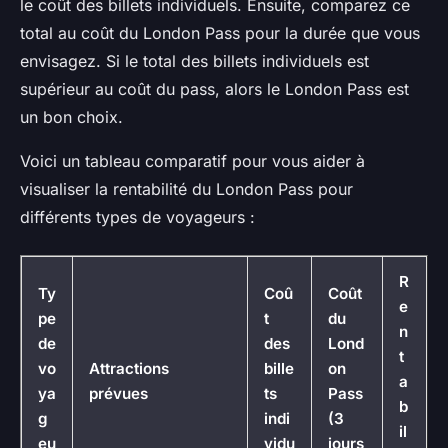
le coût des billets individuels. Ensuite, comparez ce
total au coût du London Pass pour la durée que vous
envisagez. Si le total des billets individuels est
supérieur au coût du pass, alors le London Pass est
un bon choix.
Voici un tableau comparatif pour vous aider à
visualiser la rentabilité du London Pass pour
différents types de voyageurs :
R
Ty
Coû
Coût
e
pe
t
du
n
de
des
Lond
t
vo
Attractions
bille
on
a
ya
prévues
ts
Pass
b
g
indi
(3
il
eu
vidu
jours